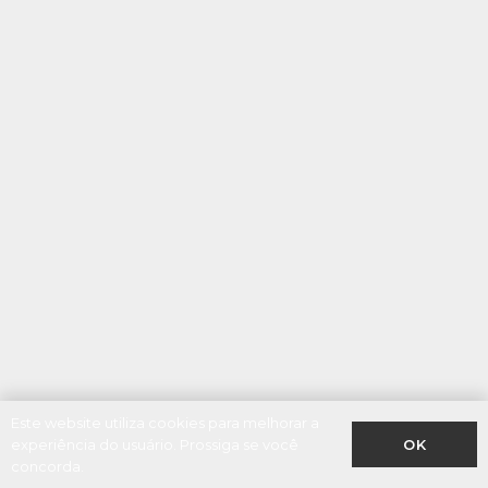
Este website utiliza cookies para melhorar a
OK
experiência do usuário. Prossiga se você
concorda.