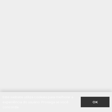
Este website utiliza cookies para melhorar a
OK
experiência do usuário. Prossiga se você
concorda.