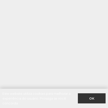
Este website utiliza cookies para melhorar a
OK
experiência do usuário. Prossiga se você
concorda.